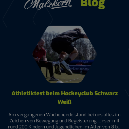
Blog
Athletiktest beim Hockeyclub Schwarz
Weiß
ars
Am vergangenen Wochenende stand bei uns alles im
Q
d
Zeichen von Bewegung und Begeisterung: Unser mit
ko
 in
rund 200 Kindern und Jugendlichen im Alter von 8 bis