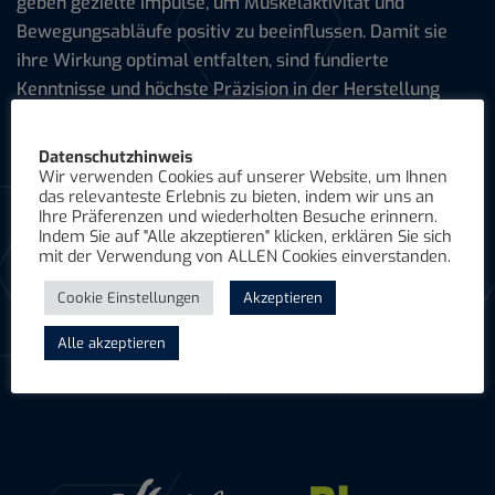
geben gezielte Impulse, um Muskelaktivität und
Bewegungsabläufe positiv zu beeinflussen. Damit sie
ihre Wirkung optimal entfalten, sind fundierte
Kenntnisse und höchste Präzision in der Herstellung
erforderlich.
Datenschutzhinweis
Durch regelmäßige Weiterbildung stellen wir sicher,
Wir verwenden Cookies auf unserer Website, um Ihnen
dass wir Sie kompetent beraten und individuell
das relevanteste Erlebnis zu bieten, indem wir uns an
Ihre Präferenzen und wiederholten Besuche erinnern.
versorgen. Unser Anspruch ist es, Einlagen zu fertigen,
Indem Sie auf "Alle akzeptieren" klicken, erklären Sie sich
die nicht nur passen, sondern gezielt wirken.
mit der Verwendung von ALLEN Cookies einverstanden.
Für mehr Kompetenz. Für mehr Qualität. Für Ihre
Cookie Einstellungen
Akzeptieren
Gesundheit.
Alle akzeptieren