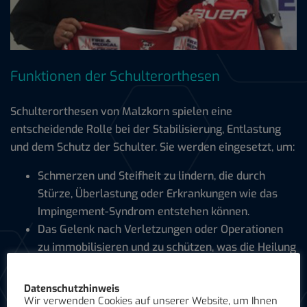
Funktionen der Schulterorthesen
Schulterorthesen von Malzkorn spielen eine
entscheidende Rolle bei der Stabilisierung, Entlastung
und dem Schutz der Schulter. Sie werden eingesetzt, um:
Schmerzen und Steifheit zu lindern, die durch
Stürze, Überlastung oder Erkrankungen wie das
Impingement-Syndrom entstehen können.
Das Gelenk nach Verletzungen oder Operationen
zu immobilisieren und zu schützen, was die Heilung
unterstützt und beschleunigt.
Die Schulter bei Erkrankungen wie einer
Datenschutzhinweis
ausgekugelten Schulter oder Schultersteife zu
Wir verwenden Cookies auf unserer Website, um Ihnen