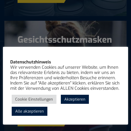
Gesichtsschutzmasken
nach Maß
Datenschutzhinweis
Entdecken Sie unsere hochentwickelten
Wir verwenden Cookies auf unserer Website, um Ihnen
Gesichtsschutzmasken, die speziell für den Schutz
das relevanteste Erlebnis zu bieten, indem wir uns an
Ihre Präferenzen und wiederholten Besuche erinnern.
im Spitzensport konzipiert sind. Ob Sie sich von
Indem Sie auf "Alle akzeptieren" klicken, erklären Sie sich
einer Verletzung erholen oder präventiven Schutz
mit der Verwendung von ALLEN Cookies einverstanden.
suchen, unsere maßgeschneiderten Masken
bieten optimalen Schutz, ohne Ihre Leistung zu
Cookie Einstellungen
Akzeptieren
beeinträchtigen.
Alle akzeptieren
MEHR ERFAHREN