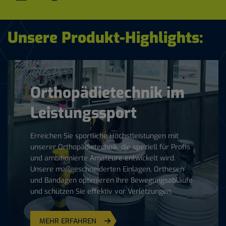
Unsere Produkt-Highlights:
Orthopädietechnik im
Leistungssport
Erreichen Sie sportliche Höchstleistungen mit
unserer Orthopädietechnik, die speziell für Profis
und ambitionierte Amateure entwickelt wird.
Unsere maßgeschneiderten Einlagen, Orthesen
und Bandagen optimieren Ihre Bewegungsabläufe
und schützen Sie effektiv vor Verletzungen.
MEHR ERFAHREN