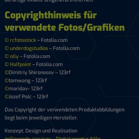
Copyrighthinweis für
verwendete Fotos/Grafiken
© rcfotostock
– Fotolia.com
© underdogstudios
– Fotolia.com
© olly
– Fotolia.com
© Halfpoint
– Fotolia.com
©
Dimitriy Shironosov – 123rf
©
tomwang – 123rf
©
maridav- 123rf
©
Jozef Polc – 123rf
Das Copyright der verwendeten Produktabbildungen
liegt beim jeweiligen Hersteller.
Konzept, Design und Realisation
millepondo services
–
Digitalagentur Köln