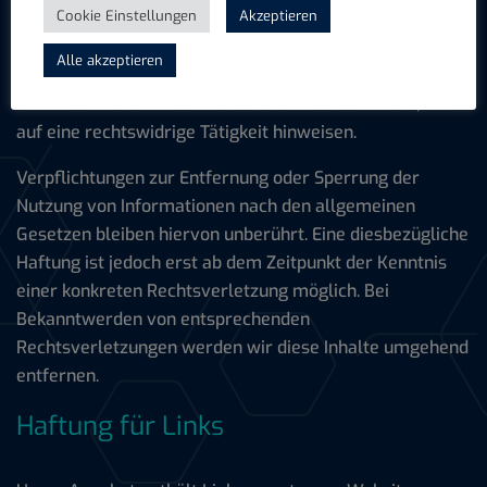
Cookie Einstellungen
Akzeptieren
Gesetzen verantwortlich. Nach §§ 8 bis 10 TMG sind wir
als Diensteanbieter jedoch nicht verpflichtet,
Alle akzeptieren
übermittelte oder gespeicherte fremde Informationen
zu überwachen oder nach Umständen zu forschen, die
auf eine rechtswidrige Tätigkeit hinweisen.
Verpflichtungen zur Entfernung oder Sperrung der
Nutzung von Informationen nach den allgemeinen
Gesetzen bleiben hiervon unberührt. Eine diesbezügliche
Haftung ist jedoch erst ab dem Zeitpunkt der Kenntnis
einer konkreten Rechtsverletzung möglich. Bei
Bekanntwerden von entsprechenden
Rechtsverletzungen werden wir diese Inhalte umgehend
entfernen.
Haftung für Links